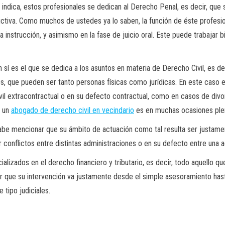
indica, estos profesionales se dedican al Derecho Penal, es decir, que 
ctiva. Como muchos de ustedes ya lo saben, la función de éste profesiona
a instrucción, y asimismo en la fase de juicio oral. Este puede trabajar 
n sí es el que se dedica a los asuntos en materia de Derecho Civil, es d
res, que pueden ser tanto personas físicas como jurídicas. En este caso
 extracontractual o en su defecto contractual, como en casos de divorc
e un
abogado de derecho civil en vecindario
es en muchas ocasiones ple
be mencionar que su ámbito de actuación como tal resulta ser justament
conflictos entre distintas administraciones o en su defecto entre una ad
alizados en el derecho financiero y tributario, es decir, todo aquello q
ar que su intervención va justamente desde el simple asesoramiento hasta
 tipo judiciales.