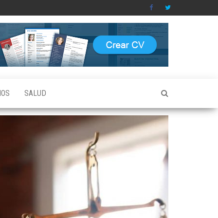
IOS
SALUD